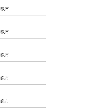
和泉市
和泉市
和泉市
和泉市
和泉市