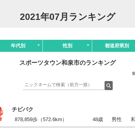
2021年07月ランキング
年代別
性別
都道府県別
スポーツタウン和泉市のランキング
集
チビパク
878,859歩（572.6km）
48歳
男性