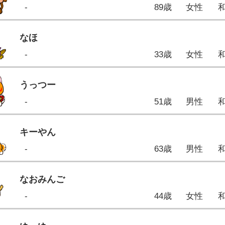
-
89歳
女性
なほ
-
33歳
女性
うっつー
-
51歳
男性
キーやん
-
63歳
男性
なおみんご
-
44歳
女性