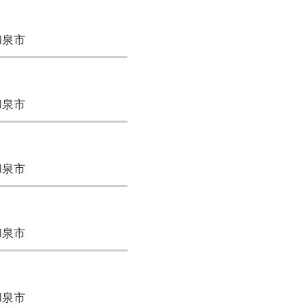
和泉市
和泉市
和泉市
和泉市
和泉市