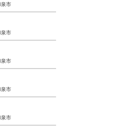
和泉市
和泉市
和泉市
和泉市
和泉市