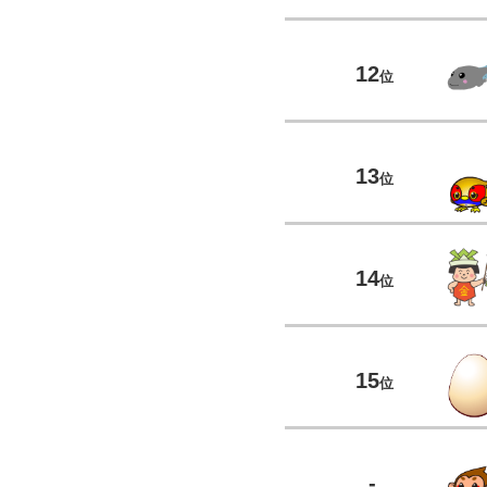
12
位
13
位
14
位
15
位
-