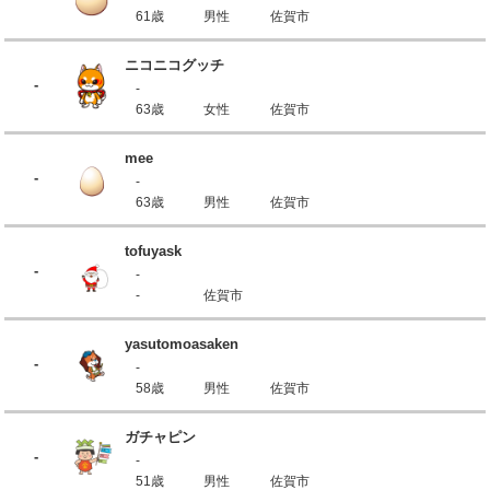
61歳
男性
佐賀市
ニコニコグッチ
-
-
63歳
女性
佐賀市
mee
-
-
63歳
男性
佐賀市
tofuyask
-
-
-
佐賀市
yasutomoasaken
-
-
58歳
男性
佐賀市
ガチャピン
-
-
51歳
男性
佐賀市