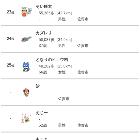
そい銀太
23
位
55,385歩（42.7km）
-
男性
佐賀市
カズレリ
24
位
50,087歩（34.9km）
37歳
男性
佐賀市
となりのヒョウ柄
25
位
40,282歩（25.8km）
66歳
女性
佐賀市
汐
-
-
-
佐賀市
えじー
-
-
52歳
男性
佐賀市
もーま