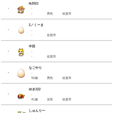
tk2021
-
-
-
男性
佐賀市
2／くーま
-
-
-
佐賀市
中田
-
-
-
佐賀市
なごやり
-
-
50歳
男性
佐賀市
ゆき222
-
-
41歳
女性
佐賀市
しゅんりー