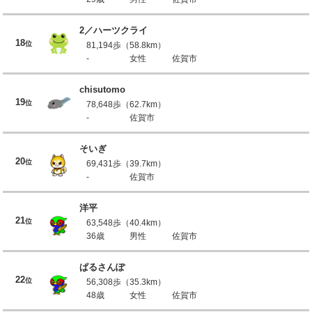
2／ハーツクライ
18
位
81,194歩（58.8km）
-
女性
佐賀市
chisutomo
19
位
78,648歩（62.7km）
-
佐賀市
そいぎ
20
位
69,431歩（39.7km）
-
佐賀市
洋平
21
位
63,548歩（40.4km）
36歳
男性
佐賀市
ぱるさんぽ
22
位
56,308歩（35.3km）
48歳
女性
佐賀市