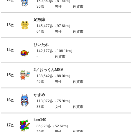
位
150,860歩（81.4km）
36歳
男性
佐賀市
足故障
13
位
145,477歩（97.6km）
64歳
男性
佐賀市
ひいたれ
14
位
142,177歩（108.1km）
-
佐賀市
2／おっくんMSA
15
位
138,542歩（88.0km）
45歳
男性
佐賀市
かまめ
16
位
113,072歩（75.9km）
33歳
女性
佐賀市
ken140
17
位
86,928歩（52.6km）
29歳
男性
佐賀市