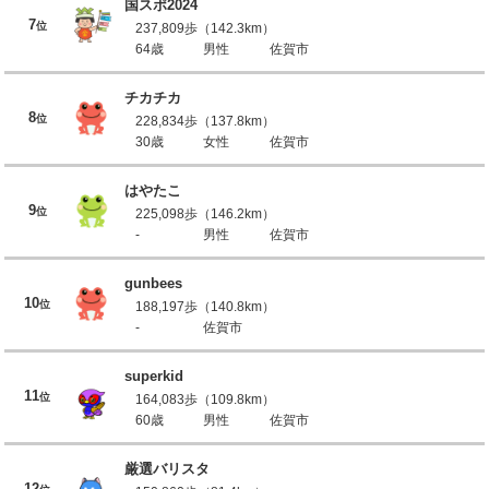
国スポ2024
7
位
237,809歩（142.3km）
64歳
男性
佐賀市
チカチカ
8
位
228,834歩（137.8km）
30歳
女性
佐賀市
はやたこ
9
位
225,098歩（146.2km）
-
男性
佐賀市
gunbees
10
位
188,197歩（140.8km）
-
佐賀市
superkid
11
位
164,083歩（109.8km）
60歳
男性
佐賀市
厳選バリスタ
12