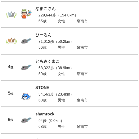
なまこさん
229,644歩（154.0km）
65歳
女性
泉南市
ひーろん
71,012歩（50.2km）
56歳
男性
泉南市
ともみくまこ
4
位
58,322歩（38.9km）
50歳
女性
泉南市
STONE
5
位
34,563歩（23.4km）
68歳
男性
泉南市
shamrock
6
位
94歩（0.0km）
68歳
男性
泉南市