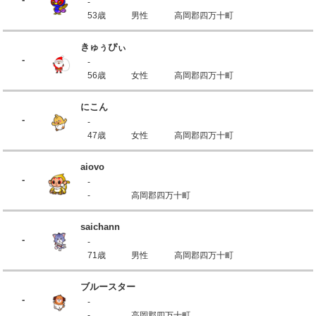
-
53歳
男性
高岡郡四万十町
きゅぅぴぃ
-
-
56歳
女性
高岡郡四万十町
にこん
-
-
47歳
女性
高岡郡四万十町
aiovo
-
-
-
高岡郡四万十町
saichann
-
-
71歳
男性
高岡郡四万十町
ブルースター
-
-
-
高岡郡四万十町