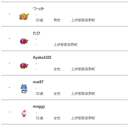
つっか
-
-
32歳
男性
上伊那郡辰野町
たひ
-
-
-
上伊那郡辰野町
Ayaka1102
-
-
-
女性
上伊那郡辰野町
mai87
-
-
32歳
女性
上伊那郡辰野町
meggy
-
-
31歳
女性
上伊那郡辰野町