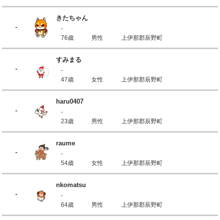
きたちゃん
-
-
76歳
男性
上伊那郡辰野町
すみまる
-
-
47歳
女性
上伊那郡辰野町
haru0407
-
-
23歳
男性
上伊那郡辰野町
raume
-
-
54歳
女性
上伊那郡辰野町
nkomatsu
-
-
64歳
男性
上伊那郡辰野町