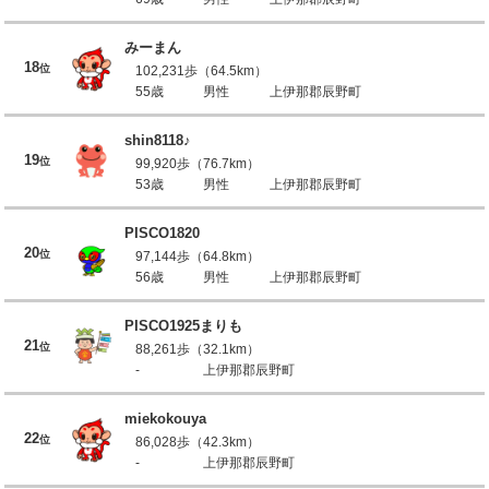
みーまん
18
位
102,231歩（64.5km）
55歳
男性
上伊那郡辰野町
shin8118♪
19
位
99,920歩（76.7km）
53歳
男性
上伊那郡辰野町
PISCO1820
20
位
97,144歩（64.8km）
56歳
男性
上伊那郡辰野町
PISCO1925まりも
21
位
88,261歩（32.1km）
-
上伊那郡辰野町
miekokouya
22
位
86,028歩（42.3km）
-
上伊那郡辰野町