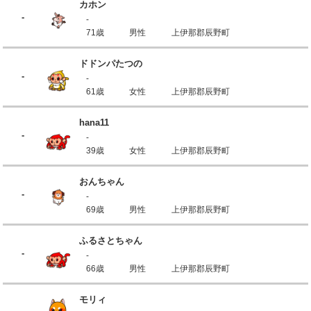
カホン
-
-
71歳
男性
上伊那郡辰野町
ドドンパたつの
-
-
61歳
女性
上伊那郡辰野町
hana11
-
-
39歳
女性
上伊那郡辰野町
おんちゃん
-
-
69歳
男性
上伊那郡辰野町
ふるさとちゃん
-
-
66歳
男性
上伊那郡辰野町
モリィ