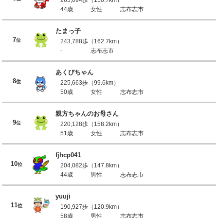
44歳
女性
志布志市
たまっ子
7
位
243,788歩（162.7km）
-
志布志市
あくびちゃん
8
位
225,663歩（99.6km）
50歳
女性
志布志市
親方ちゃんのお母さん
9
位
220,128歩（158.2km）
51歳
女性
志布志市
fjhcp041
10
位
204,082歩（147.8km）
44歳
男性
志布志市
yuuji
11
位
190,927歩（120.9km）
58歳
男性
志布志市