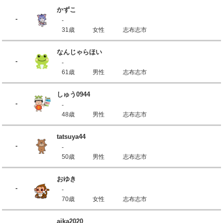
かずこ
-
-
31歳
女性
志布志市
なんじゃらほい
-
-
61歳
男性
志布志市
しゅう0944
-
-
48歳
男性
志布志市
tatsuya44
-
-
50歳
男性
志布志市
おゆき
-
-
70歳
女性
志布志市
aika2020