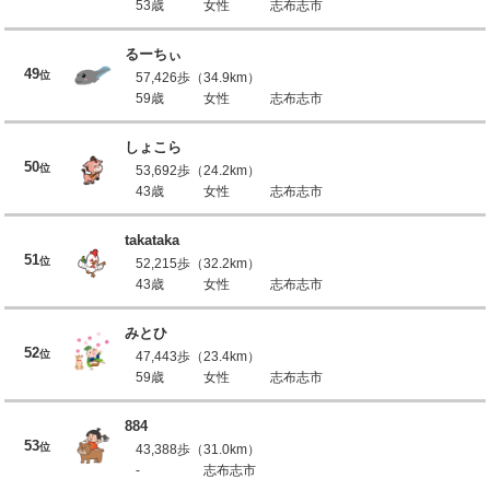
53歳
女性
志布志市
るーちぃ
49
位
57,426歩（34.9km）
59歳
女性
志布志市
しょこら
50
位
53,692歩（24.2km）
43歳
女性
志布志市
takataka
51
位
52,215歩（32.2km）
43歳
女性
志布志市
みとひ
52
位
47,443歩（23.4km）
59歳
女性
志布志市
884
53
位
43,388歩（31.0km）
-
志布志市