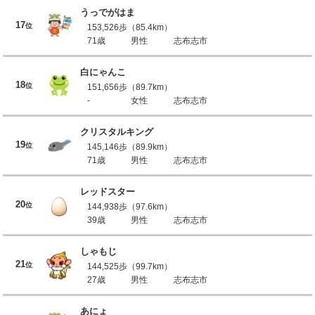
うっでがはま
17
位
153,526歩（85.4km）
71歳
男性
志布志市
白にゃんこ
18
位
151,656歩（89.7km）
-
女性
志布志市
クリスタルキング
19
位
145,146歩（89.9km）
71歳
男性
志布志市
レッドスター
20
位
144,938歩（97.6km）
39歳
男性
志布志市
しゃもじ
21
位
144,525歩（99.7km）
27歳
男性
志布志市
あにょ