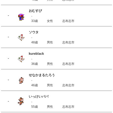
おむすび
-
-
33歳
女性
志布志市
ソウタ
-
-
48歳
男性
志布志市
kureblack
-
-
36歳
男性
志布志市
せなかまるたろう
-
-
46歳
男性
志布志市
いっけいパパ
-
-
55歳
男性
志布志市