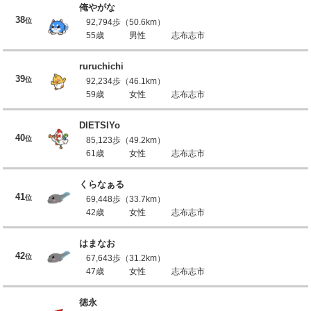
俺やがな
38
位
92,794歩（50.6km）
55歳
男性
志布志市
ruruchichi
39
位
92,234歩（46.1km）
59歳
女性
志布志市
DIETSIYo
40
位
85,123歩（49.2km）
61歳
女性
志布志市
くらなぁる
41
位
69,448歩（33.7km）
42歳
女性
志布志市
はまなお
42
位
67,643歩（31.2km）
47歳
女性
志布志市
徳永