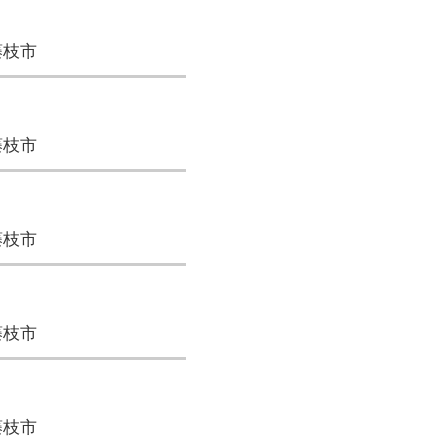
藤枝市
藤枝市
藤枝市
藤枝市
藤枝市