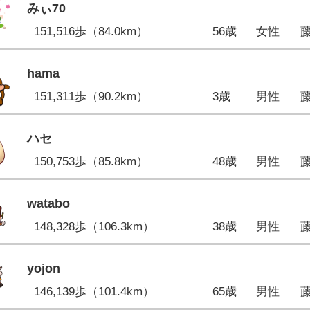
みぃ70
151,516歩（84.0km）
56歳
女性
hama
151,311歩（90.2km）
3歳
男性
ハセ
150,753歩（85.8km）
48歳
男性
watabo
148,328歩（106.3km）
38歳
男性
yojon
146,139歩（101.4km）
65歳
男性