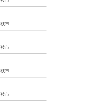
藤枝市
藤枝市
藤枝市
藤枝市
藤枝市