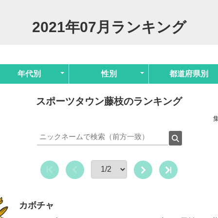
2021年07月ランキング
年代別
性別
都道府県別
スポーツタウン藤枝のランキング
集
カボチャ