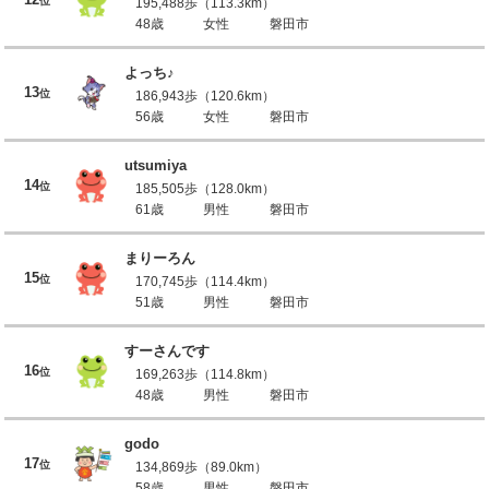
位
195,488歩（113.3km）
48歳
女性
磐田市
よっち♪
13
位
186,943歩（120.6km）
56歳
女性
磐田市
utsumiya
14
位
185,505歩（128.0km）
61歳
男性
磐田市
まりーろん
15
位
170,745歩（114.4km）
51歳
男性
磐田市
すーさんです
16
位
169,263歩（114.8km）
48歳
男性
磐田市
godo
17
位
134,869歩（89.0km）
58歳
男性
磐田市