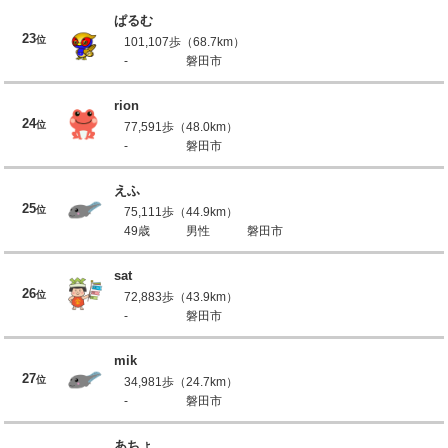
ぱるむ
23
位
101,107歩（68.7km）
-
磐田市
rion
24
位
77,591歩（48.0km）
-
磐田市
えふ
25
位
75,111歩（44.9km）
49歳
男性
磐田市
sat
26
位
72,883歩（43.9km）
-
磐田市
mik
27
位
34,981歩（24.7km）
-
磐田市
あちょ