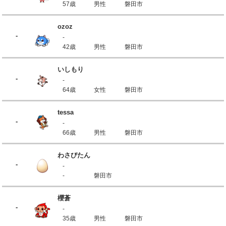
57歳
男性
磐田市
ozoz
-
-
42歳
男性
磐田市
いしもり
-
-
64歳
女性
磐田市
tessa
-
-
66歳
男性
磐田市
わさびたん
-
-
-
磐田市
櫻蒼
-
-
35歳
男性
磐田市