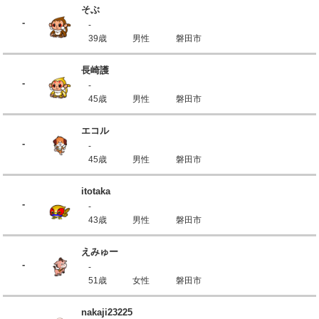
そぶ
-
-
39歳
男性
磐田市
長崎護
-
-
45歳
男性
磐田市
エコル
-
-
45歳
男性
磐田市
itotaka
-
-
43歳
男性
磐田市
えみゅー
-
-
51歳
女性
磐田市
nakaji23225