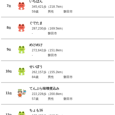
いちばん
7
位
345,421歩（218.7km）
59歳
男性
磐田市
ぐでたま
8
位
287,230歩（169.5km）
-
磐田市
めけめけ
9
位
272,642歩（151.8km）
-
磐田市
せいぼう
10
位
262,157歩（155.2km）
84歳
男性
磐田市
てんぷら味噌煮込み
11
位
222,228歩（200.8km）
57歳
男性
磐田市
ちょも16
12