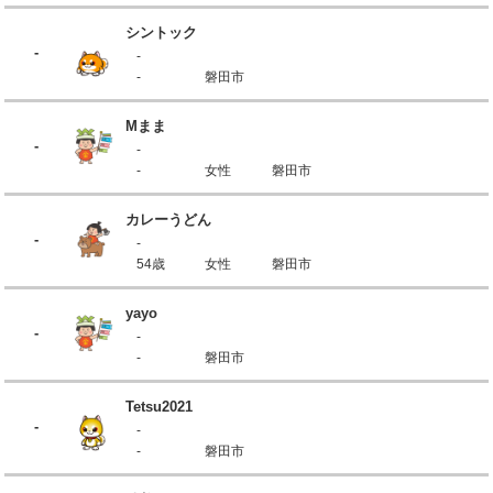
シントック
-
-
-
磐田市
Mまま
-
-
-
女性
磐田市
カレーうどん
-
-
54歳
女性
磐田市
yayo
-
-
-
磐田市
Tetsu2021
-
-
-
磐田市