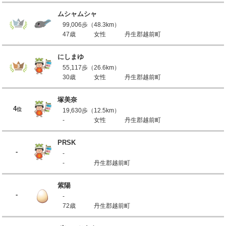
ムシャムシャ
99,006歩（48.3km）
47歳
女性
丹生郡越前町
にしまゆ
55,117歩（26.6km）
30歳
女性
丹生郡越前町
塚美奈
4
位
19,630歩（12.5km）
-
女性
丹生郡越前町
PRSK
-
-
-
丹生郡越前町
紫陽
-
-
72歳
丹生郡越前町