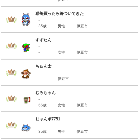
猫缶買ったら箸ついてきた
-
35歳
男性
伊豆市
すずたん
-
-
女性
伊豆市
ちゅん太
-
-
伊豆市
むろちゃん
-
66歳
女性
伊豆市
じャんボ7751
-
35歳
男性
伊豆市