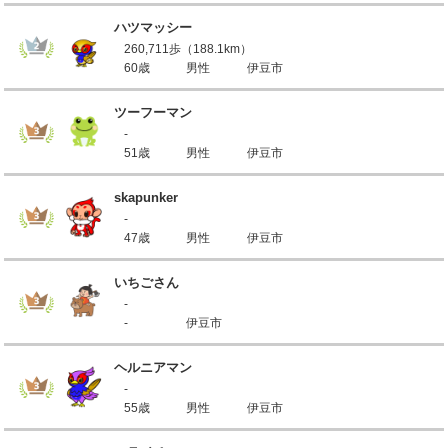
ハツマッシー
260,711歩（188.1km）
60歳
男性
伊豆市
ツーフーマン
-
51歳
男性
伊豆市
skapunker
-
47歳
男性
伊豆市
いちごさん
-
-
伊豆市
ヘルニアマン
-
55歳
男性
伊豆市