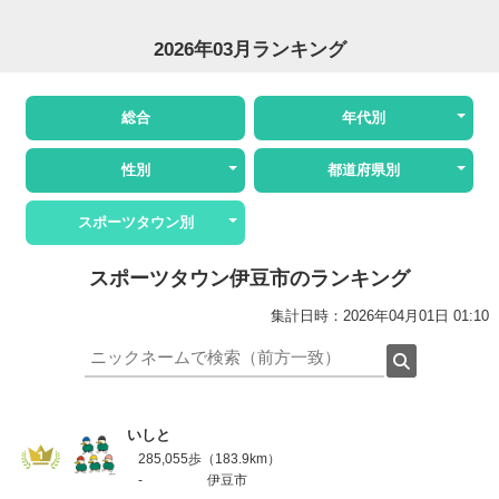
2026年03月ランキング
総合
年代別
性別
都道府県別
スポーツタウン別
スポーツタウン伊豆市のランキング
集計日時：2026年04月01日 01:10
いしと
285,055歩（183.9km）
-
伊豆市