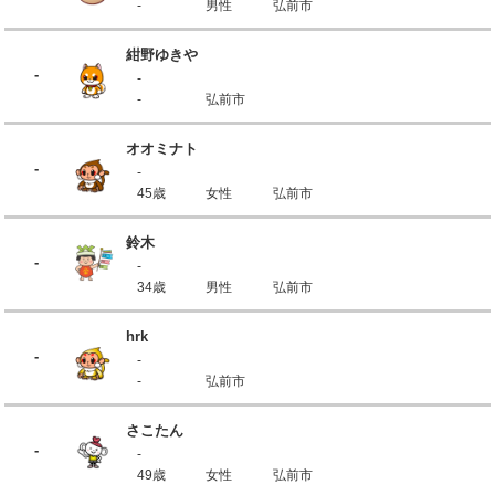
-
男性
弘前市
紺野ゆきや
-
-
-
弘前市
オオミナト
-
-
45歳
女性
弘前市
鈴木
-
-
34歳
男性
弘前市
hrk
-
-
-
弘前市
さこたん
-
-
49歳
女性
弘前市