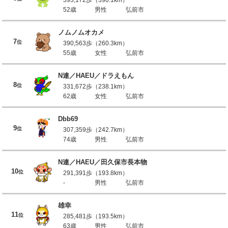
52歳
男性
弘前市
ノムノムオカメ
7
位
390,563歩（260.3km）
55歳
女性
弘前市
N連／HAEU／ドラえもん
8
位
331,672歩（238.1km）
62歳
女性
弘前市
Dbb69
9
位
307,359歩（242.7km）
74歳
男性
弘前市
N連／HAEU／田久保市長本物
10
位
291,391歩（193.8km）
-
男性
弘前市
雄幸
11
位
285,481歩（193.5km）
63歳
男性
弘前市