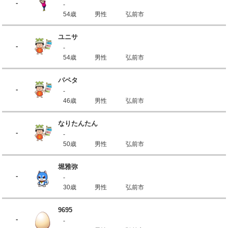
-
-
54歳
男性
弘前市
ユニサ
-
-
54歳
男性
弘前市
パペタ
-
-
46歳
男性
弘前市
なりたんたん
-
-
50歳
男性
弘前市
堀雅弥
-
-
30歳
男性
弘前市
9695
-
-