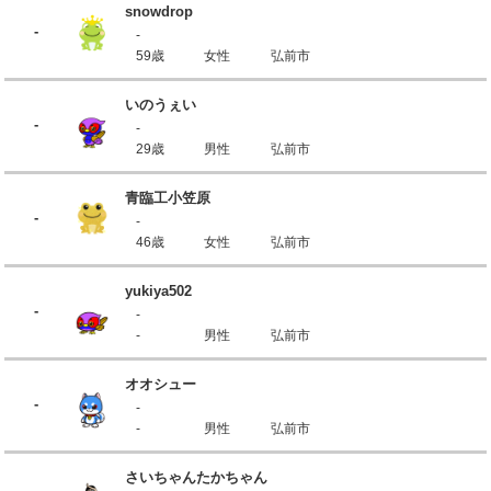
snowdrop
-
-
59歳
女性
弘前市
いのうぇい
-
-
29歳
男性
弘前市
青臨工小笠原
-
-
46歳
女性
弘前市
yukiya502
-
-
-
男性
弘前市
オオシュー
-
-
-
男性
弘前市
さいちゃんたかちゃん