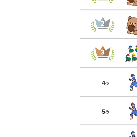
4
位
5
位