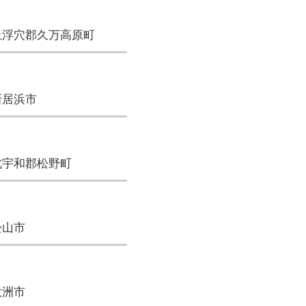
上浮穴郡久万高原町
新居浜市
北宇和郡松野町
松山市
大洲市