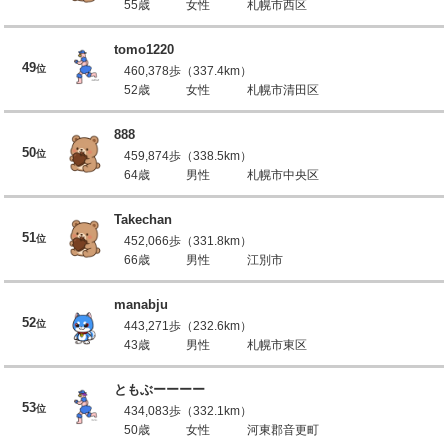
55歳
女性
札幌市西区
tomo1220
49
位
460,378歩（337.4km）
52歳
女性
札幌市清田区
888
50
位
459,874歩（338.5km）
64歳
男性
札幌市中央区
Takechan
51
位
452,066歩（331.8km）
66歳
男性
江別市
manabju
52
位
443,271歩（232.6km）
43歳
男性
札幌市東区
ともぶーーーー
53
位
434,083歩（332.1km）
50歳
女性
河東郡音更町