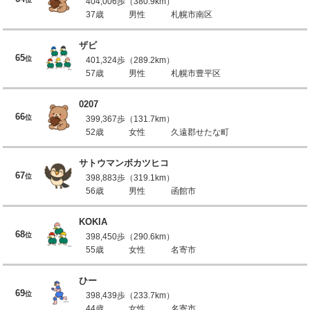
404,006歩（380.9km）
37歳
男性
札幌市南区
ザビ
65
位
401,324歩（289.2km）
57歳
男性
札幌市豊平区
0207
66
位
399,367歩（131.7km）
52歳
女性
久遠郡せたな町
サトウマンボカツヒコ
67
位
398,883歩（319.1km）
56歳
男性
函館市
KOKIA
68
位
398,450歩（290.6km）
55歳
女性
名寄市
ひー
69
位
398,439歩（233.7km）
44歳
女性
名寄市