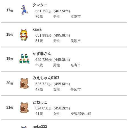
クマタニ
17
位
661,192歩（467.5km）
76歳
男性
江別市
kawa
18
位
651,993歩（495.8km）
51歳
男性
美唄市
かず爺さん
19
位
649,736歩（445.3km）
69歳
男性
名寄市
みえちゃん0103
20
位
625,721歩（495.6km）
47歳
女性
帯広市
とねっこ
21
位
624,050歩（450.2km）
41歳
女性
夕張郡栗山町
neko222