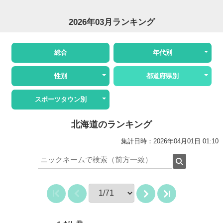
2026年03月ランキング
総合
年代別
性別
都道府県別
スポーツタウン別
北海道のランキング
集計日時：2026年04月01日 01:10