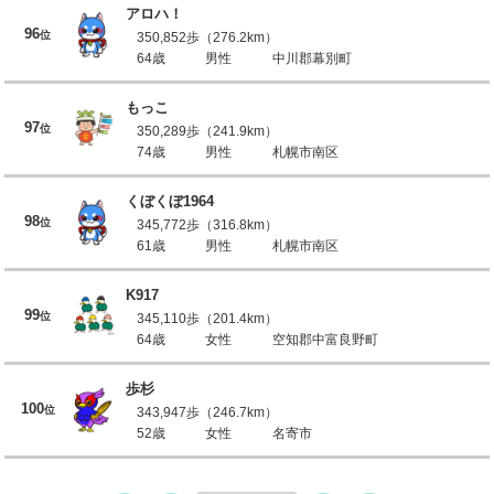
アロハ！
96
位
350,852歩（276.2km）
64歳
男性
中川郡幕別町
もっこ
97
位
350,289歩（241.9km）
74歳
男性
札幌市南区
くぼくぼ1964
98
位
345,772歩（316.8km）
61歳
男性
札幌市南区
K917
99
位
345,110歩（201.4km）
64歳
女性
空知郡中富良野町
歩杉
100
位
343,947歩（246.7km）
52歳
女性
名寄市