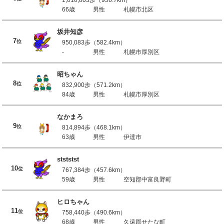
66歳
男性
札幌市北区
坂井知彦
7
位
950,083歩（582.4km）
-
男性
札幌市厚別区
昭ちゃん
8
位
832,900歩（571.2km）
84歳
男性
札幌市厚別区
なかまろ
9
位
814,894歩（468.1km）
63歳
男性
伊達市
stststst
10
位
767,384歩（457.6km）
59歳
男性
空知郡中富良野町
ヒロちゃん
11
位
758,440歩（490.6km）
68歳
男性
久遠郡せたな町