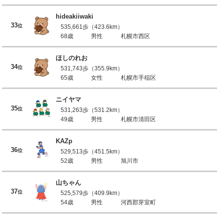
hideakiiwaki
33
位
535,661歩（423.6km）
68歳
男性
札幌市西区
ほしのれお
34
位
531,743歩（355.9km）
65歳
女性
札幌市手稲区
ニイヤマ
35
位
531,263歩（531.2km）
49歳
男性
札幌市清田区
KAZp
36
位
529,513歩（451.5km）
52歳
男性
旭川市
山ちゃん
37
位
525,579歩（409.9km）
54歳
男性
河西郡芽室町