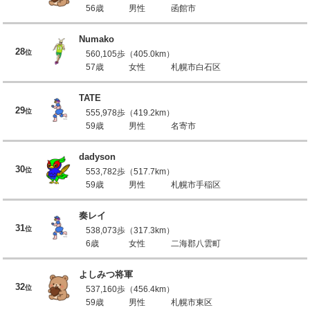
56歳
男性
函館市
Numako
28
位
560,105歩（405.0km）
57歳
女性
札幌市白石区
TATE
29
位
555,978歩（419.2km）
59歳
男性
名寄市
dadyson
30
位
553,782歩（517.7km）
59歳
男性
札幌市手稲区
奏レイ
31
位
538,073歩（317.3km）
6歳
女性
二海郡八雲町
よしみつ将軍
32
位
537,160歩（456.4km）
59歳
男性
札幌市東区