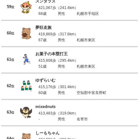
スンタラズ
59
位
421,067歩（241.4km）
68歳
男性
札幌市手稲区
夢狂走族
60
位
416,869歩（317.6km）
67歳
男性
札幌市東区
お菓子の本塁打王
61
位
415,608歩（295.4km）
51歳
男性
札幌市東区
ゆずらいむ
62
位
415,176歩（301.4km）
60歳
男性
空知郡中富良野町
mixednuts
63
位
413,483歩（319.0km）
-
男性
名寄市
しーもちゃん
64
位