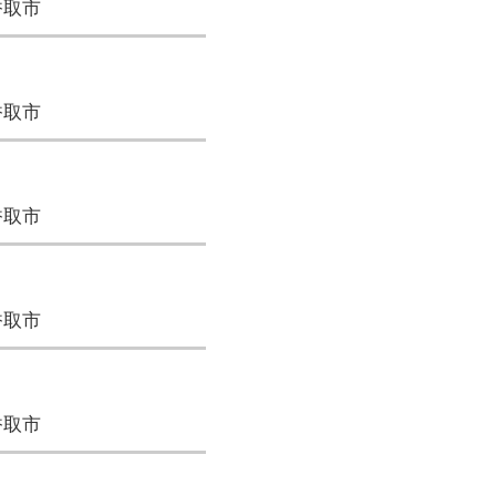
香取市
香取市
香取市
香取市
香取市