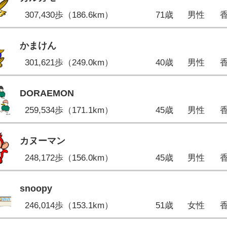
307,430歩（186.6km）
71歳
男性
かまけん
301,621歩（249.0km）
40歳
男性
DORAEMON
259,534歩（171.1km）
45歳
男性
カヌーマン
248,172歩（156.0km）
45歳
男性
snoopy
246,014歩（153.1km）
51歳
女性