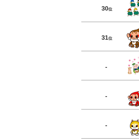
30
位
31
位
-
-
-