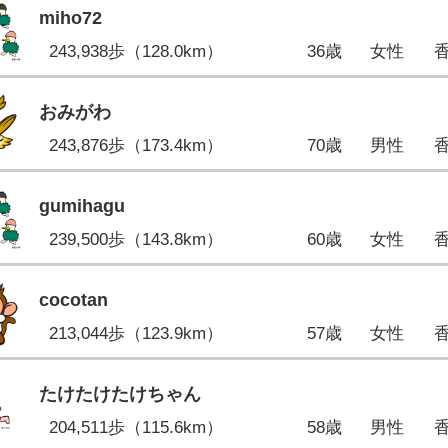
miho72
243,938歩（128.0km）
36歳
女性
おみがわ
243,876歩（173.4km）
70歳
男性
gumihagu
239,500歩（143.8km）
60歳
女性
cocotan
213,044歩（123.9km）
57歳
女性
たけたけたけちゃん
204,511歩（115.6km）
58歳
男性