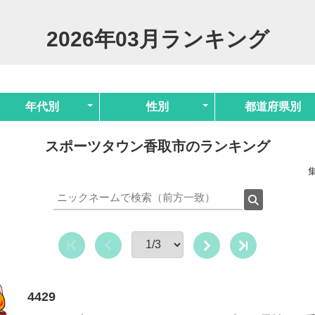
2026年03月ランキング
年代別
性別
都道府県別
スポーツタウン香取市のランキング
集
4429