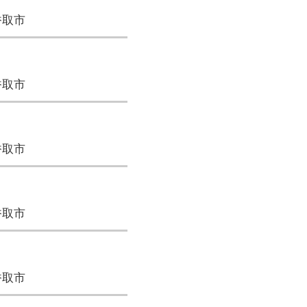
香取市
香取市
香取市
香取市
香取市