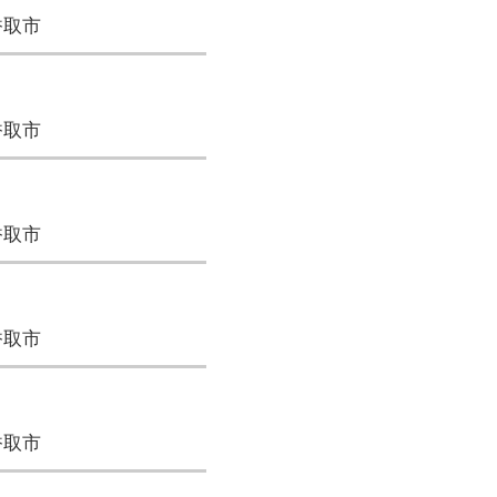
香取市
香取市
香取市
香取市
香取市