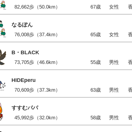
82,662歩（50.0km）
67歳
女性
なるぽん
76,008歩（37.4km）
65歳
女性
B・BLACK
73,705歩（46.6km）
55歳
男性
HIDEperu
70,609歩（37.3km）
63歳
男性
すすむパパ
45,992歩（32.0km）
58歳
男性