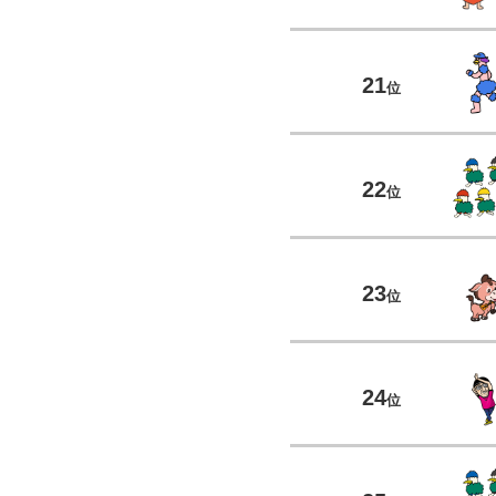
21
位
22
位
23
位
24
位