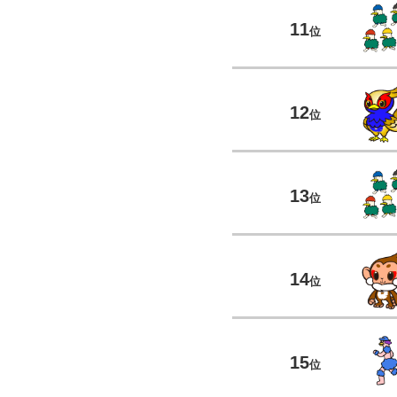
11
位
12
位
13
位
14
位
15
位