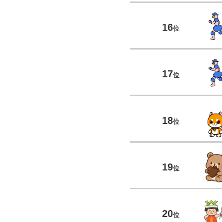
16
位
17
位
18
位
19
位
20
位