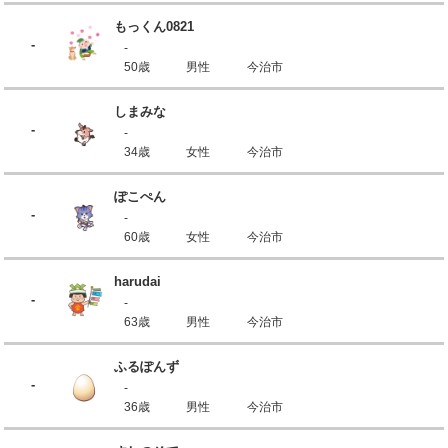
もっくん0821
-
-
50歳
男性
今治市
しまみな
-
-
34歳
女性
今治市
ぽこぺん
-
-
60歳
女性
今治市
harudai
-
-
63歳
男性
今治市
ふるぽんず
-
-
36歳
男性
今治市