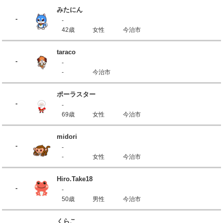
みたにん
-
-
42歳
女性
今治市
taraco
-
-
-
今治市
ポーラスター
-
-
69歳
女性
今治市
midori
-
-
-
女性
今治市
Hiro.Take18
-
-
50歳
男性
今治市
くらこ