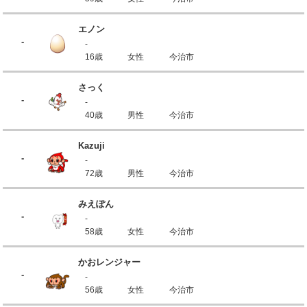
エノン
-
-
16歳
女性
今治市
さっく
-
-
40歳
男性
今治市
Kazuji
-
-
72歳
男性
今治市
みえぽん
-
-
58歳
女性
今治市
かおレンジャー
-
-
56歳
女性
今治市