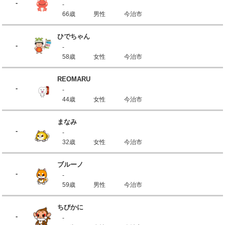
-
-
66歳
男性
今治市
ひでちゃん
-
-
58歳
女性
今治市
REOMARU
-
-
44歳
女性
今治市
まなみ
-
-
32歳
女性
今治市
ブルーノ
-
-
59歳
男性
今治市
ちびかに
-
-