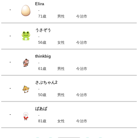
Elira
-
-
71歳
男性
今治市
うさぞう
-
-
56歳
女性
今治市
thinkbig
-
-
61歳
男性
今治市
さぶちゃん2
-
-
50歳
男性
今治市
ばあば
-
-
81歳
女性
今治市