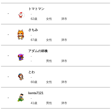
トマトマン
-
-
62歳
女性
津市
さちみ
-
-
67歳
女性
津市
アダムの林檎
-
-
-
男性
津市
とわ
-
-
60歳
女性
津市
kenta7121
-
-
41歳
男性
津市