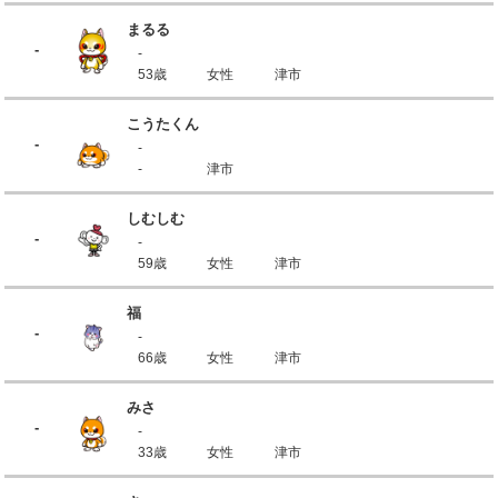
まるる
-
-
53歳
女性
津市
こうたくん
-
-
-
津市
しむしむ
-
-
59歳
女性
津市
福
-
-
66歳
女性
津市
みさ
-
-
33歳
女性
津市