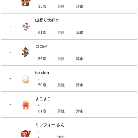
-
35歳
男性
津市
山登り大好き
-
-
61歳
男性
津市
ロロ@
-
-
56歳
男性
津市
tezshin
-
-
50歳
男性
津市
まこまこ
-
-
61歳
男性
津市
ミッフィー さん
-
-
-
津市