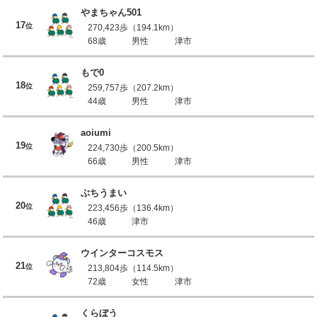
やまちゃん501
17
位
270,423歩（194.1km）
68歳
男性
津市
もで0
18
位
259,757歩（207.2km）
44歳
男性
津市
aoiumi
19
位
224,730歩（200.5km）
66歳
男性
津市
ぶちうまい
20
位
223,456歩（136.4km）
46歳
津市
ウインターコスモス
21
位
213,804歩（114.5km）
72歳
女性
津市
くらぼう