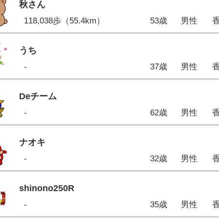
秋さん
118,038歩（55.4km）
53歳
男性
うち
-
37歳
男性
Deチーム
-
62歳
男性
ナオキ
-
32歳
男性
shinono250R
-
35歳
男性