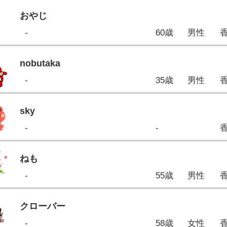
おやじ
-
60歳
男性
nobutaka
-
35歳
男性
sky
-
-
ねも
-
55歳
男性
クローバー
-
58歳
女性