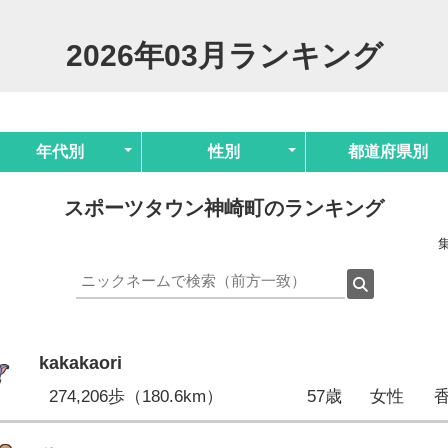
2026年03月ランキング
年代別
性別
都道府県別
スポーツタウン神崎町のランキング
集
kakakaori
274,206歩（180.6km）
57歳
女性