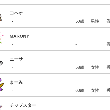
コヘオ
-
50歳
男性
MARONY
-
-
ニーサ
-
58歳
女性
まーみ
-
60歳
女性
チップスター