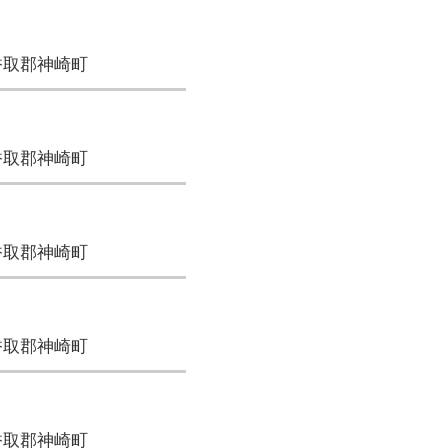
香取郡神崎町
香取郡神崎町
香取郡神崎町
香取郡神崎町
香取郡神崎町