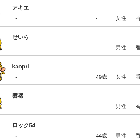
アキエ
-
-
女性
せいら
-
-
男性
kaopri
-
49歳
女性
響稀
-
-
男性
ロック54
-
44歳
男性