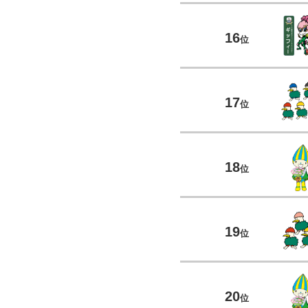
16
位
17
位
18
位
19
位
20
位