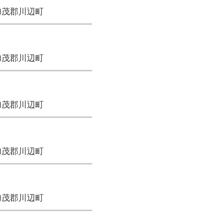
加茂郡川辺町
加茂郡川辺町
加茂郡川辺町
加茂郡川辺町
加茂郡川辺町