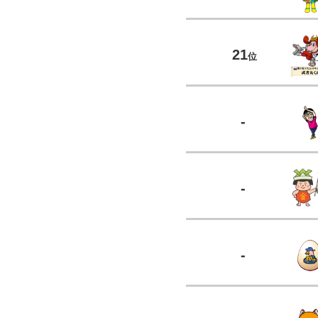
21
位
-
-
-