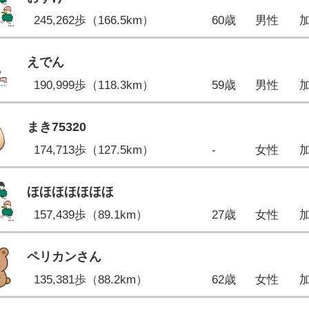
245,262歩（166.5km）
60歳
男性
えでん
190,999歩（118.3km）
59歳
男性
まき75320
174,713歩（127.5km）
-
女性
ほほほほほほほ
157,439歩（89.1km）
27歳
女性
ペリカンさん
135,381歩（88.2km）
62歳
女性