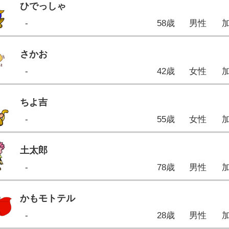
ひでっしゃ
-
58歳
男性
さかお
-
42歳
女性
ちよ吉
-
55歳
女性
土太郎
-
78歳
男性
かもモトテル
-
28歳
男性