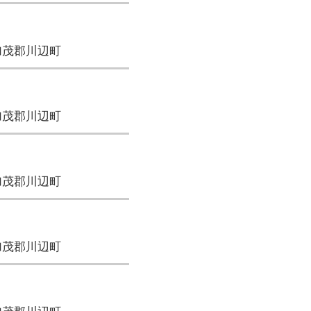
加茂郡川辺町
加茂郡川辺町
加茂郡川辺町
加茂郡川辺町