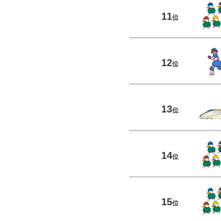
11
位
12
位
13
位
14
位
15
位