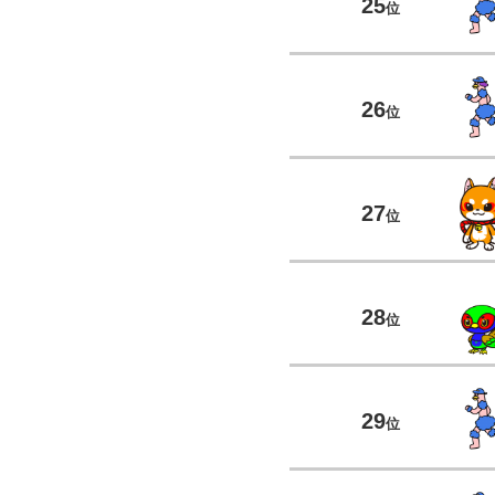
25
位
26
位
27
位
28
位
29
位