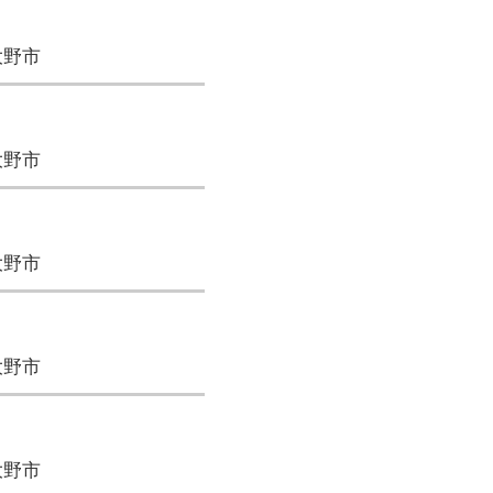
大野市
大野市
大野市
大野市
大野市