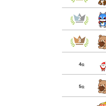
4
位
5
位