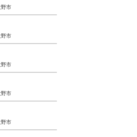
大野市
大野市
大野市
大野市
大野市