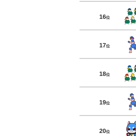
16
位
17
位
18
位
19
位
20
位