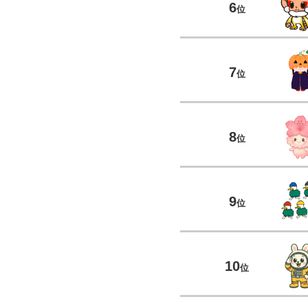
6
位
7
位
8
位
9
位
10
位