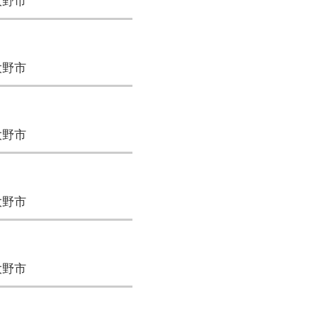
大野市
大野市
大野市
大野市
大野市