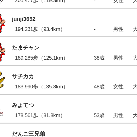
205,477歩（119.3km）
-
女性
junji3652
194,231歩（93.4km）
-
男性
たまチャン
189,285歩（125.1km）
38歳
男性
サチカカ
183,990歩（135.8km）
48歳
女性
みよてつ
178,561歩（81.8km）
53歳
男性
だんご三兄弟