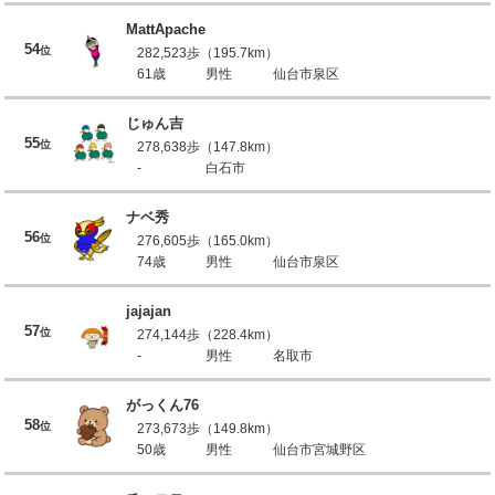
MattApache
54
位
282,523歩（195.7km）
61歳
男性
仙台市泉区
じゅん吉
55
位
278,638歩（147.8km）
-
白石市
ナベ秀
56
位
276,605歩（165.0km）
74歳
男性
仙台市泉区
jajajan
57
位
274,144歩（228.4km）
-
男性
名取市
がっくん76
58
位
273,673歩（149.8km）
50歳
男性
仙台市宮城野区