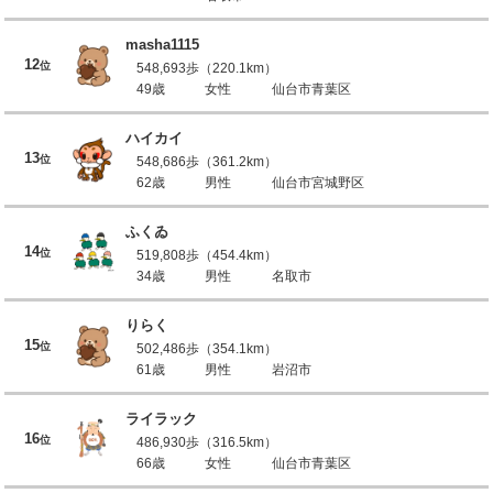
masha1115
12
位
548,693歩（220.1km）
49歳
女性
仙台市青葉区
ハイカイ
13
位
548,686歩（361.2km）
62歳
男性
仙台市宮城野区
ふくゐ
14
位
519,808歩（454.4km）
34歳
男性
名取市
りらく
15
位
502,486歩（354.1km）
61歳
男性
岩沼市
ライラック
16
位
486,930歩（316.5km）
66歳
女性
仙台市青葉区