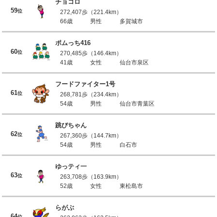
チョコロ
59
位
272,407歩（221.4km）
66歳
男性
多賀城市
ポムっち416
60
位
270,485歩（146.4km）
41歳
女性
仙台市泉区
フードファイター1号
61
位
268,781歩（234.4km）
54歳
男性
仙台市青葉区
跳びちゃん
62
位
267,360歩（144.7km）
54歳
男性
白石市
ゆっティ一
63
位
263,708歩（163.9km）
52歳
女性
東松島市
らがぶ
64
位