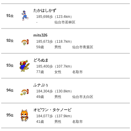
たかはしかず
91
位
185,698歩（123.4km）
-
仙台市若林区
mits326
92
位
185,673歩（118.7km）
59歳
男性
仙台市青葉区
どろぬま
93
位
185,400歩（107.7km）
77歳
女性
名取市
ふナぷぅ
94
位
184,304歩（130.8km）
49歳
男性
仙台市太白区
オビワン・タケノービ
95
位
184,077歩（137.9km）
41歳
男性
名取市