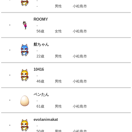
-
-
男性
小松島市
ROOMY
-
-
56歳
女性
小松島市
航ちゃん
-
-
22歳
男性
小松島市
10416
-
-
46歳
男性
小松島市
ペンたん
-
-
61歳
男性
小松島市
evolanimakat
-
-
50歳
男性
小松島市