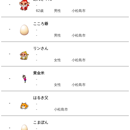
-
-
62歳
男性
小松島市
こころ爺
-
-
-
男性
小松島市
リンさん
-
-
-
女性
小松島市
黄金米
-
-
-
女性
小松島市
はるき父
-
-
-
小松島市
こまぽん
-
-