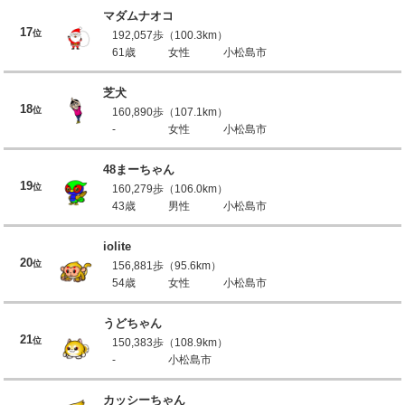
マダムナオコ
17
位
192,057歩（100.3km）
61歳
女性
小松島市
芝犬
18
位
160,890歩（107.1km）
-
女性
小松島市
48まーちゃん
19
位
160,279歩（106.0km）
43歳
男性
小松島市
iolite
20
位
156,881歩（95.6km）
54歳
女性
小松島市
うどちゃん
21
位
150,383歩（108.9km）
-
小松島市
カッシーちゃん