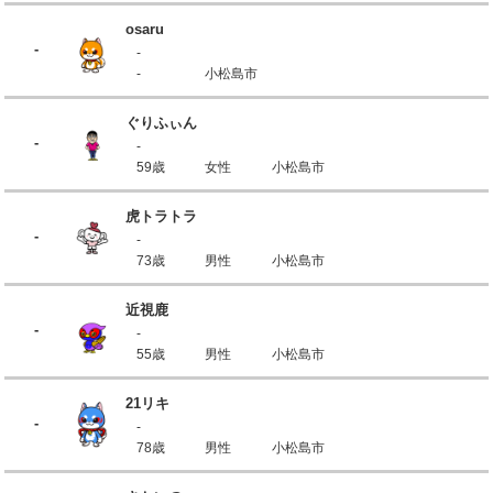
osaru
-
-
-
小松島市
ぐりふぃん
-
-
59歳
女性
小松島市
虎トラトラ
-
-
73歳
男性
小松島市
近視鹿
-
-
55歳
男性
小松島市
21リキ
-
-
78歳
男性
小松島市